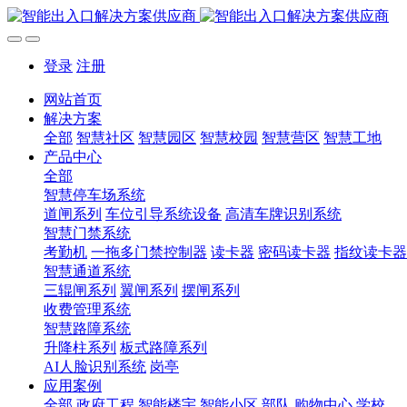
登录
注册
网站首页
解决方案
全部
智慧社区
智慧园区
智慧校园
智慧营区
智慧工地
产品中心
全部
智慧停车场系统
道闸系列
车位引导系统设备
高清车牌识别系统
智慧门禁系统
考勤机
一拖多门禁控制器
读卡器
密码读卡器
指纹读卡器
智慧通道系统
三辊闸系列
翼闸系列
摆闸系列
收费管理系统
智慧路障系统
升降柱系列
板式路障系列
AI人脸识别系统
岗亭
应用案例
全部
政府工程
智能楼宇
智能小区
部队
购物中心
学校