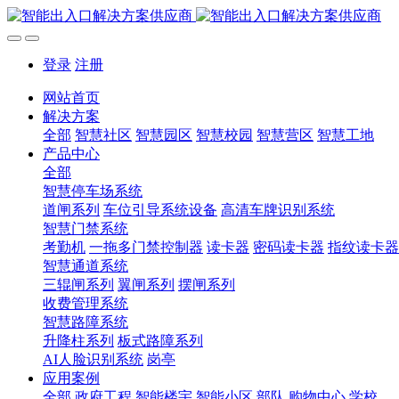
登录
注册
网站首页
解决方案
全部
智慧社区
智慧园区
智慧校园
智慧营区
智慧工地
产品中心
全部
智慧停车场系统
道闸系列
车位引导系统设备
高清车牌识别系统
智慧门禁系统
考勤机
一拖多门禁控制器
读卡器
密码读卡器
指纹读卡器
智慧通道系统
三辊闸系列
翼闸系列
摆闸系列
收费管理系统
智慧路障系统
升降柱系列
板式路障系列
AI人脸识别系统
岗亭
应用案例
全部
政府工程
智能楼宇
智能小区
部队
购物中心
学校