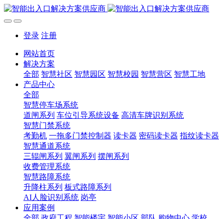
登录
注册
网站首页
解决方案
全部
智慧社区
智慧园区
智慧校园
智慧营区
智慧工地
产品中心
全部
智慧停车场系统
道闸系列
车位引导系统设备
高清车牌识别系统
智慧门禁系统
考勤机
一拖多门禁控制器
读卡器
密码读卡器
指纹读卡器
智慧通道系统
三辊闸系列
翼闸系列
摆闸系列
收费管理系统
智慧路障系统
升降柱系列
板式路障系列
AI人脸识别系统
岗亭
应用案例
全部
政府工程
智能楼宇
智能小区
部队
购物中心
学校