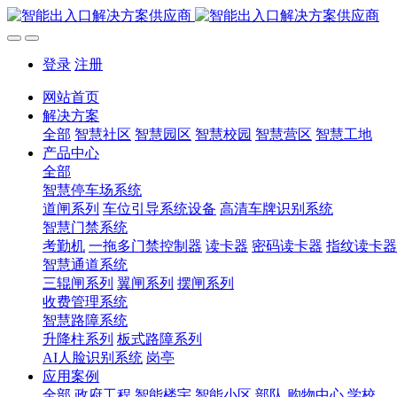
登录
注册
网站首页
解决方案
全部
智慧社区
智慧园区
智慧校园
智慧营区
智慧工地
产品中心
全部
智慧停车场系统
道闸系列
车位引导系统设备
高清车牌识别系统
智慧门禁系统
考勤机
一拖多门禁控制器
读卡器
密码读卡器
指纹读卡器
智慧通道系统
三辊闸系列
翼闸系列
摆闸系列
收费管理系统
智慧路障系统
升降柱系列
板式路障系列
AI人脸识别系统
岗亭
应用案例
全部
政府工程
智能楼宇
智能小区
部队
购物中心
学校