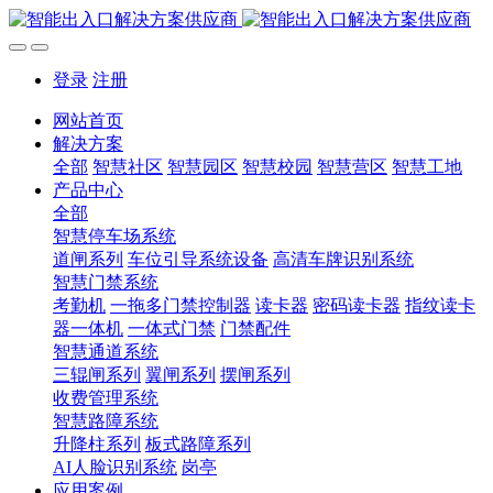
登录
注册
网站首页
解决方案
全部
智慧社区
智慧园区
智慧校园
智慧营区
智慧工地
产品中心
全部
智慧停车场系统
道闸系列
车位引导系统设备
高清车牌识别系统
智慧门禁系统
考勤机
一拖多门禁控制器
读卡器
密码读卡器
指纹读卡
器一体机
一体式门禁
门禁配件
智慧通道系统
三辊闸系列
翼闸系列
摆闸系列
收费管理系统
智慧路障系统
升降柱系列
板式路障系列
AI人脸识别系统
岗亭
应用案例