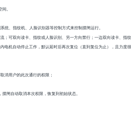
空间。
制系统、指纹机、人脸识别器等控制方式来控制摆闸运行。
限流；可双向读卡、指纹或人脸识别、另一方向禁行；一边双向读卡、指
间内电机自动停止工作，默认延时后再次复位（直到复位为止），且力度
动取消用户的此次通行的权限；
，摆闸自动取消本次权限，恢复到初始状态。
。