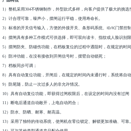
产品特点
1）
整机采用304不锈钢制作，外型款式多样，向客户提供了极大的挑选
2）
计合理可靠，噪声小，摆闸运行平稳，使用寿命长。
3）
标准的开关信号输入，方便的外接开关、条形码系统、
门禁控
ID/IC
4）
摆闸具有多种工作模式可供选择，即可双向读卡、指纹或人脸识别
5）
摆闸防夹、防碰伤功能，在档板复位的过程中遇阻时，在规定的时
6）
防冲功能，在没有接收到开闸信号时，摆臂自动锁死；
7）
档板同步可调；
8）
具有自动复位功能，开闸后，在规定的时间内未通行时，系统将自
9）
防尾随，防止一次过多人的非允许情况。
10）
具有自动复位功能，即获得过闸权限后，在设定的时间内没有过闸
11）
断电后通道自动敞开，上电自动闭合；
12）
防水、防晒、耐寒、耐高温。
13）
采用了独特的传动系统，使闸机在零位锁定、解锁更加准确、可靠
14）
可与其他类型通道产品配合使用。