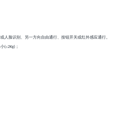
纹或人脸识别、另一方向自由通行、按钮开关或红外感应通行。
很小
≤
；
(
2Kg)