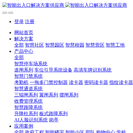
登录
注册
网站首页
解决方案
全部
智慧社区
智慧园区
智慧校园
智慧营区
智慧工地
产品中心
全部
智慧停车场系统
道闸系列
车位引导系统设备
高清车牌识别系统
智慧门禁系统
考勤机
一拖多门禁控制器
读卡器
密码读卡器
指纹读卡器
智慧通道系统
三辊闸系列
翼闸系列
摆闸系列
收费管理系统
智慧路障系统
升降柱系列
板式路障系列
AI人脸识别系统
岗亭
应用案例
全部
政府工程
智能楼宇
智能小区
部队
购物中心
学校