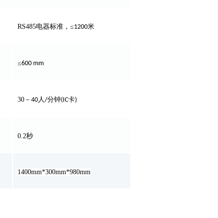
RS485
电器标准，≤
1200米
≤
600 mm
30
－
人
分钟
卡
40
/
(IC
)
0.2
秒
1400mm*300mm*980mm