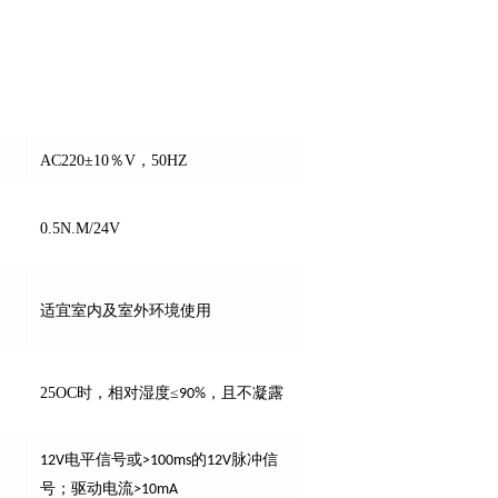
AC220±10％V，50HZ
0.5N.M/24V
适宜室内及室外环境使用
25OC
时，相对湿度≤
，且不凝露
90%
电平信号或
的
脉冲信
12V
>100ms
12V
号；驱动电流
>10mA