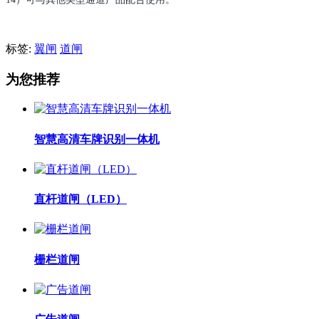
标签:
翼闸
道闸
为您推荐
智慧高清车牌识别一体机
直杆道闸（LED）
栅栏道闸