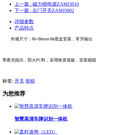
上一篇
: 磁力锁电源ZAMJ3010
下一篇
: 出门开关ZAMJ3002
详细参数
产品特点
外观尺寸：
86
×
底盒安装，常开输出
86mm 86
带夜光指示，防火
PC
料，采用铁质底板，安装稳固
标签:
开关
按钮
为您推荐
智慧高清车牌识别一体机