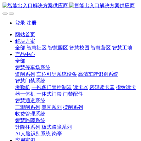
登录
注册
网站首页
解决方案
全部
智慧社区
智慧园区
智慧校园
智慧营区
智慧工地
产品中心
全部
智慧停车场系统
道闸系列
车位引导系统设备
高清车牌识别系统
智慧门禁系统
考勤机
一拖多门禁控制器
读卡器
密码读卡器
指纹读卡
器一体机
一体式门禁
门禁配件
智慧通道系统
三辊闸系列
翼闸系列
摆闸系列
收费管理系统
智慧路障系统
升降柱系列
板式路障系列
AI人脸识别系统
岗亭
应用案例