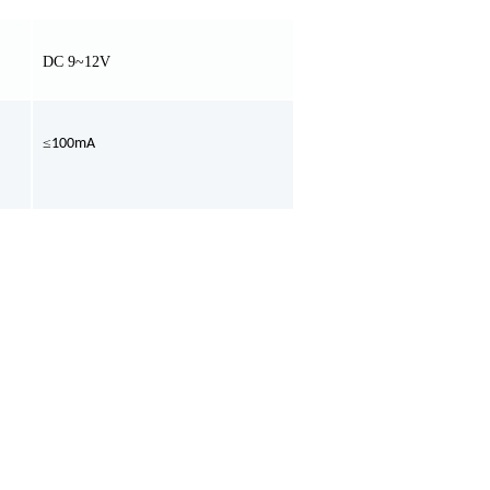
DC 9~12V
≤
100mA