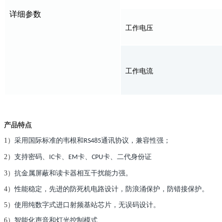
详细参数
工作电压
工作电流
产品特点
1）
采用国际标准的韦根和
通讯协议，兼
容性强；
RS485
2）
支持密码、
卡、
卡、
卡、二代身份证
IC
EM
CPU
3）
抗金属屏蔽和读卡器相互干扰能力强。
4）
性能稳定，先进的防死机电路设计，防浪
涌保护，防错接保护。
5）
使用纯数字式进口射频基站芯片，无误码
设计。
6）
智能化声音和灯光控制模式