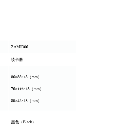
ZAMJD06
读卡器
86
×
×
（
）
86
18
mm
76
×
×
（
）
115
18
mm
80
×
×
（
）
43
16
mm
黑色（Black）