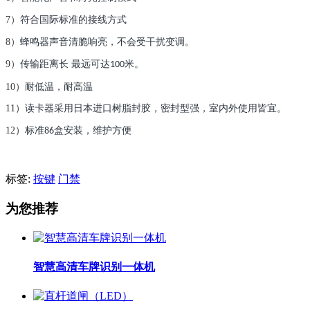
7）
符合国际标准的接线方式
8）
蜂鸣器声音清脆响亮，不会受干扰变调。
9）
传输距离长 最远可达
米。
100
10）
耐低温，耐高温
11）
读卡器采用日本进口树脂封胶，密封型强，
室内外使用皆宜。
12）
标准
盒安装，维护方便
86
标签:
按键
门禁
为您推荐
智慧高清车牌识别一体机