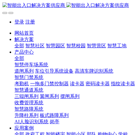
登录
注册
网站首页
解决方案
全部
智慧社区
智慧园区
智慧校园
智慧营区
智慧工地
产品中心
全部
智慧停车场系统
道闸系列
车位引导系统设备
高清车牌识别系统
智慧门禁系统
考勤机
一拖多门禁控制器
读卡器
密码读卡器
指纹读卡器
智慧通道系统
三辊闸系列
翼闸系列
摆闸系列
收费管理系统
智慧路障系统
升降柱系列
板式路障系列
AI人脸识别系统
岗亭
应用案例
全部
政府工程
智能楼宇
智能小区
部队
购物中心
学校