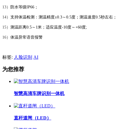
13）
防水等级IP66；
14）
支持体温检测：测温精度±0.3～0.5度；测温速度0.5秒左右；
15）
测温距离0.5～1米；适应温度-10度～+60度;
16）
体温异常语音报警
标签:
人脸识别
AI
为您推荐
智慧高清车牌识别一体机
直杆道闸（LED）