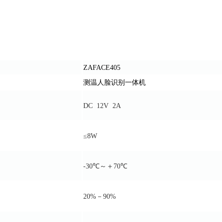
ZAFACE405
测温人脸识别一体机
DC 12V 2A
≤8W
-30℃～＋70℃
20%－90%