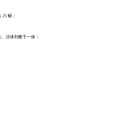
 25 帧；
比、活体判断于一体；