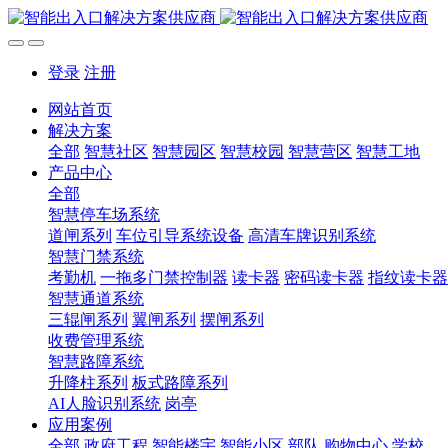
登录
注册
网站首页
解决方案
全部
智慧社区
智慧园区
智慧校园
智慧营区
智慧工地
产品中心
全部
智慧停车场系统
道闸系列
车位引导系统设备
高清车牌识别系统
智慧门禁系统
考勤机
一拖多门禁控制器
读卡器
密码读卡器
指纹读卡器
智慧通道系统
三辊闸系列
翼闸系列
摆闸系列
收费管理系统
智慧路障系统
升降柱系列
板式路障系列
AI人脸识别系统
岗亭
应用案例
全部
政府工程
智能楼宇
智能小区
部队
购物中心
学校