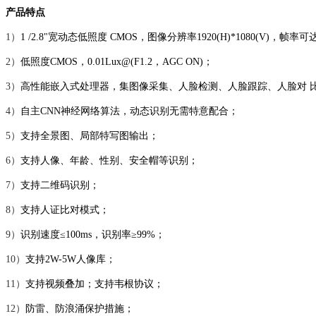
产品特点
1）
1 /2.8"宽动态低照度 CMOS，图像分辨率1920(H)*1080(V)，帧率可达
2）
低照度CMOS，0.01Lux@(F1.2，AGC ON)；
3）
高性能嵌入式处理器，集图像采集、人脸检测、人脸跟踪、人脸对
4）
自主CNN神经网络算法，动态识别无需特意配合；
5）
支持全景图、局部特写图输出；
6）
支持人像、年龄、性别、安全帽等识别；
7）
支持二维码识别；
8）
支持人证比对模式；
9）
识别速度≤100ms，识别率≥99%；
10）
支持2W-5W人像库；
11）
支持视频叠加；支持韦根协议；
12）
防雷、防浪涌保护措施；